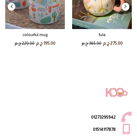
colourful mug
fula
275.00 ج.م
365.00 ج.م
195.00 ج.م
220.00 ج.م
01273295942
01514117878